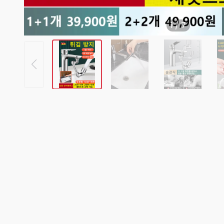
1
/
7