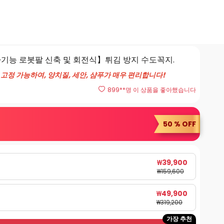
![다기능 로봇팔 신축 및 회전식】튀김 방지 수도꼭지.
 고정 가능하여, 양치질, 세안, 샴푸가 매우 편리합니다!
899
**명 이 상품을 좋아했습니다
50 % OFF
₩
39,900
₩
159,600
₩
49,900
₩
319,200
가장 추천