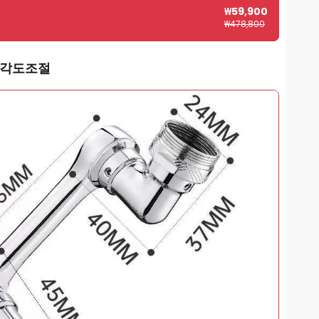
₩
59,900
₩
478,800
도 각도조절