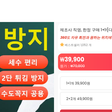
제조사 직영, 한정 구매 1+1
360도 자유 회전과 원하는 위치에
베스트셀러
1,052
개
₩
39,900
원가：
₩
79,800
1+1개 39,900원
2+2개 49,900원