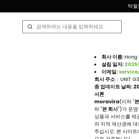
탁월
회사 이름:
Hong 
설립 일자:
2025
이메일:
servic
회사 주소
：UNIT G3
종 업데이트 날짜:
20
서론
moravira
(이하 "
본
하 "
본 회사
")가 운
상품과 서비스를 제공
자 지적 재산권에 대
주십시오. 본 사이
으로 간주됩니다.